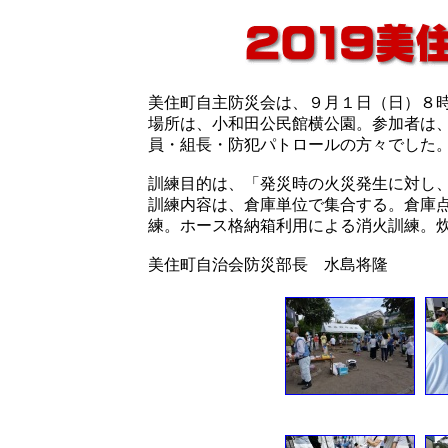
美住町自主防災会は、９月１日（日）８
場所は、小和田公民館横公園。参加者は
員・組長・防犯パトロールの方々でした
訓練目的は、「発災時の火災発生に対し
訓練内容は、倉庫単位で集合する。倉庫
練。ホース格納箱利用による消火訓練。
美住町自治会防災部長 水島将隆